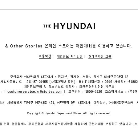
& Other Stories 온라인 스토어는
더현대Hi를 이용하고 있습니다.
이용약관
개인정보 처리방침
현대백화점 그룹
주식회사 현대백화점 대표이사 : 정지선, 정지영
서울시 강남구 테헤란로98길 12
사업자등록번호 : 211-87-21455 [
사업자정보 확인
]
통신판매업신고 : 2010-서울강남-01882
개인정보관리 및 청소년보호 책임자 : 회원운영관리담당 박근호
 : [
customerservice.kr@stories.com
]
고객센터 : 1800-1926
호스팅서비스 : (주)
회사
서울특별시 강남구 영동대로 421, 삼탄빌딩 9F
대표이사: 아담칼슨, 아네타포쿠친스카
Copyright © Hyundai Department Store. All rights reserved.
를 위해 현금결제시 우리은행과 채무지급보증계약을 체결하여 안전거래를 보장하고 있습니다.
서