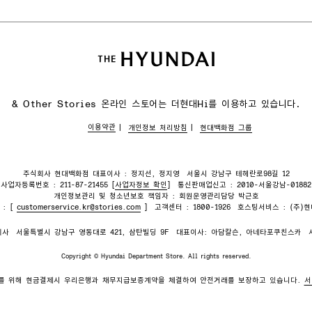
& Other Stories 온라인 스토어는
더현대Hi를 이용하고 있습니다.
이용약관
개인정보 처리방침
현대백화점 그룹
주식회사 현대백화점 대표이사 : 정지선, 정지영
서울시 강남구 테헤란로98길 12
사업자등록번호 : 211-87-21455 [
사업자정보 확인
]
통신판매업신고 : 2010-서울강남-01882
개인정보관리 및 청소년보호 책임자 : 회원운영관리담당 박근호
 : [
customerservice.kr@stories.com
]
고객센터 : 1800-1926
호스팅서비스 : (주)
회사
서울특별시 강남구 영동대로 421, 삼탄빌딩 9F
대표이사: 아담칼슨, 아네타포쿠친스카
Copyright © Hyundai Department Store. All rights reserved.
를 위해 현금결제시 우리은행과 채무지급보증계약을 체결하여 안전거래를 보장하고 있습니다.
서