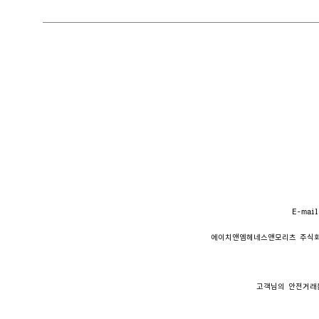
E-mail
에이치앤엠헤네스앤모리츠 주식
고객님의 안전거래