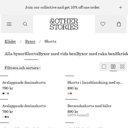
Join our collective and get 10% off one order.
Kläder
/
Byxor
/
Shorts
Alla byxor
Shorts
Byxor med vida ben
Byxor med raka ben
Skräd
Filtrera och sortera
Avslappnade denimshorts
Shorts i linneblandning med sydda veck
790 kr
890 kr
Avslappnade denimshorts
Bermudashorts med bälte
790 kr
890 kr
100% bomull