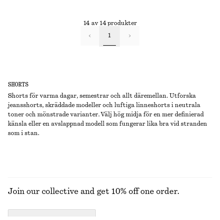
14 av 14 produkter
1
SHORTS
Shorts för varma dagar, semestrar och allt däremellan. Utforska
jeansshorts, skräddade modeller och luftiga linneshorts i neutrala
toner och mönstrade varianter. Välj hög midja för en mer definierad
känsla eller en avslappnad modell som fungerar lika bra vid stranden
som i stan.
Join our collective and get 10% off one order.
CREATE ACCOUNT