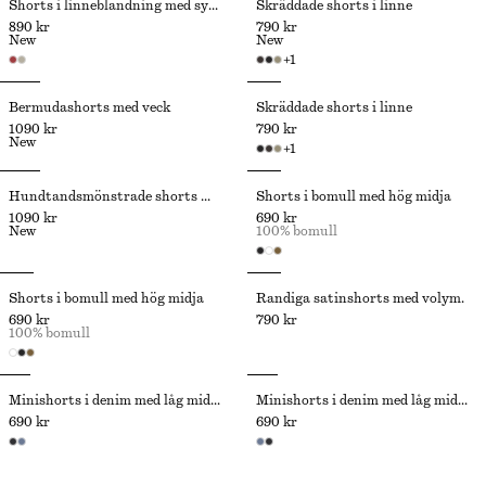
Shorts i linneblandning med sydda veck
Skräddade shorts i linne
890 kr
790 kr
New
New
+
1
Bermudashorts med veck
Skräddade shorts i linne
1090 kr
790 kr
New
+
1
Hundtandsmönstrade shorts med hög midja
Shorts i bomull med hög midja
1090 kr
690 kr
New
100% bomull
Shorts i bomull med hög midja
Randiga satinshorts med volym.
690 kr
790 kr
100% bomull
Minishorts i denim med låg midja
Minishorts i denim med låg midja
690 kr
690 kr