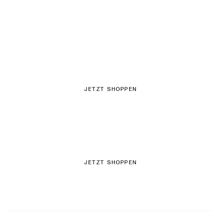
FEMININE TEXTUREN
JETZT SHOPPEN
FARBIGER DENIM
JETZT SHOPPEN