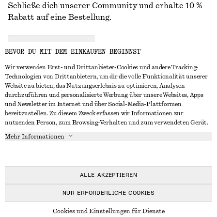
Schließe dich unserer Community und erhalte 10 %
Rabatt auf eine Bestellung.
CREATE ACCOUNT
BEVOR DU MIT DEM EINKAUFEN BEGINNST
Wir verwenden Erst- und Drittanbieter-Cookies und andere Tracking-
Technologien von Drittanbietern, um dir die volle Funktionalität unserer
IN KONTAKT TRETEN
Website zu bieten, das Nutzungserlebnis zu optimieren, Analysen
durchzuführen und personalisierte Werbung über unsere Websites, Apps
Kontakt
Instagram
und Newsletter im Internet und über Social-Media-Plattformen
KUNDENSERVICE
bereitzustellen. Zu diesem Zweck erfassen wir Informationen zur
Storefinder
Pinterest
nutzenden Person, zum Browsing-Verhalten und zum verwendeten Gerät.
Zahlung
INFO
Affiliates
Facebook
Mehr Informationen
Geschenkkarte
Über uns
Karriere
YouTube
Lieferung
In Vorbereitung
Presse
TikTok
Rückgabe und Rückerstattung
ALLE AKZEPTIEREN
Widerrufsrecht
NUR ERFORDERLICHE COOKIES
Häufig gestellte Fragen
© 2026 & OTHER STORIES
Cookies und Einstellungen für Dienste
Größentabelle