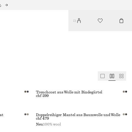
.
Trenchcoat aus Wolle mit Bindegürtel
chf 299
at
Doppelreihiger Mantel aus Baumwolle und Wolle
chf 479
Neu
100% wool