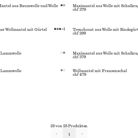
Mantel aus Baumwolle und Wolle
Maximantel aus Wolle mit Schalkra
chf 379
l
+
1
ner Wollmantel mit Gürtel
Trenchcoat aus Wolle mit Bindegür
chf 299
 Lammwolle
Maximantel aus Wolle mit Schalkra
chf 379
 Lammwolle
Wollmantel mit Fransenschal
chf 479
25 von 25 Produkten
1