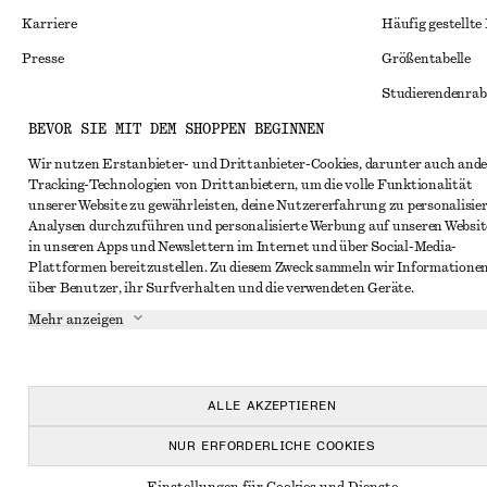
Karriere
Häufig gestellte
Presse
Größentabelle
Studierendenrab
BEVOR SIE MIT DEM SHOPPEN BEGINNEN
Alternative Konf
Instagram
Allgemeine Gesc
Wir nutzen Erstanbieter- und Drittanbieter-Cookies, darunter auch ande
Pinterest
Tracking-Technologien von Drittanbietern, um die volle Funktionalität
Mitgliedschafts
Facebook
unserer Website zu gewährleisten, deine Nutzererfahrung zu personalisier
Analysen durchzuführen und personalisierte Werbung auf unseren Websit
Cookies und Dat
YouTube
in unseren Apps und Newslettern im Internet und über Social-Media-
Plattformen bereitzustellen. Zu diesem Zweck sammeln wir Informatione
Cookies und Ein
TikTok
über Benutzer, ihr Surfverhalten und die verwendeten Geräte.
Datenschutzerk
Mehr anzeigen
Nutzungsbeding
Impressum
ALLE AKZEPTIEREN
Erklärung zur Ba
NUR ERFORDERLICHE COOKIES