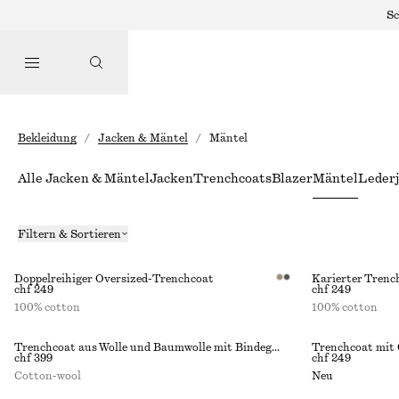
Sc
Bekleidung
/
Jacken & Mäntel
/
Mäntel
Alle Jacken & Mäntel
Jacken
Trenchcoats
Blazer
Mäntel
Leder
Filtern & Sortieren
Doppelreihiger Oversized-Trenchcoat
Karierter Trenc
chf 249
chf 249
100% cotton
100% cotton
Trenchcoat aus Wolle und Baumwolle mit Bindegürtel
Trenchcoat mit 
chf 399
chf 249
Cotton-wool
Neu