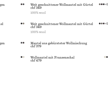
+
1
gen
Weit geschnittener Wollmantel mit Gürtel
chf 349
100% wool
+
1
tel
Weit geschnittener Wollmantel mit Gürtel
chf 349
100% wool
gen
Mantel aus gebürsteter Wollmischung
chf 379
Wollmantel mit Fransenschal
chf 479