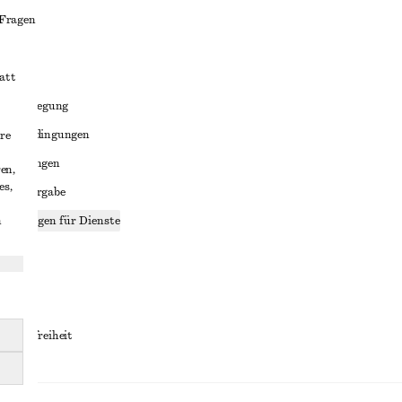
 Fragen
att
liktbeilegung
häftsbedingungen
re
bedingungen
en,
es,
enweitergabe
n
stellungen für Dienste
lärung
ungen
rrierefreiheit