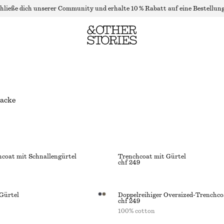
hließe dich unserer Community und erhalte 10 % Rabatt auf eine Bestellung
jacke
hcoat mit Schnallengürtel
Trenchcoat mit Gürtel
chf 249
Gürtel
Doppelreihiger Oversized-Trenchco
chf 249
100% cotton