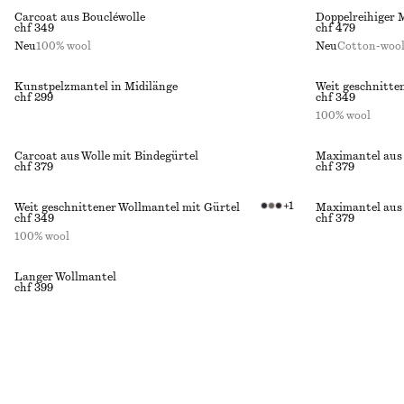
Carcoat aus Boucléwolle
Doppelreihiger 
chf 349
chf 479
Neu
100% wool
Neu
Cotton-woo
Kunstpelzmantel in Midilänge
Weit geschnitte
chf 299
chf 349
100% wool
Carcoat aus Wolle mit Bindegürtel
Maximantel aus
chf 379
chf 379
+
1
Weit geschnittener Wollmantel mit Gürtel
Maximantel aus
chf 349
chf 379
100% wool
Langer Wollmantel
chf 399