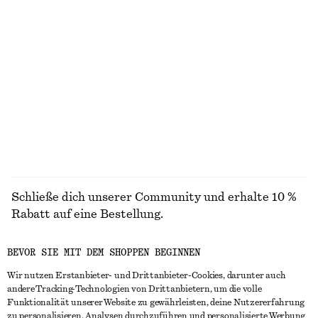
chf 39
chf 99
chf 35
chf 55
Letzte Chance
Letzte Chance
+
2
New Balance 740 Sneaker
adidas BRMD W Sneaker
chf 189
chf 89
chf 130
Letzte Chance
ALLE SNEAKER ENTDECKEN
Schließe dich unserer Community und erhalte 10 %
Rabatt auf eine Bestellung.
BEVOR SIE MIT DEM SHOPPEN BEGINNEN
CREATE ACCOUNT
Wir nutzen Erstanbieter- und Drittanbieter-Cookies, darunter auch
andere Tracking-Technologien von Drittanbietern, um die volle
Funktionalität unserer Website zu gewährleisten, deine Nutzererfahrung
IN KONTAKT TRETEN
zu personalisieren, Analysen durchzuführen und personalisierte Werbung