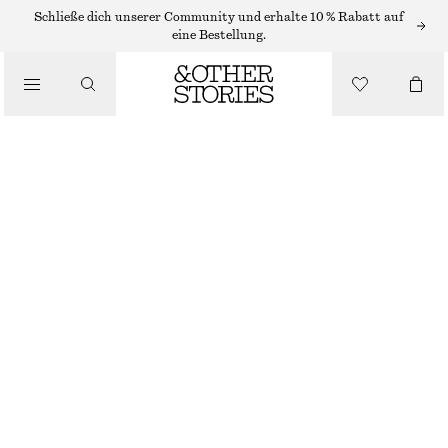
ADIDAS-SNEAKER
Schließe dich unserer Community und erhalte 10 % Rabatt auf
eine Bestellung.
/
SNEAKER
ADIDAS HANDBALL SPEZIAL SNEAKERS
CHF 79
CHF 130
/
NICHT MEHR VORRÄTIG
SCHUHE
GRÜN/WEISS
+
13
37
38
39
40
41
38
40
42
1/3
2/3
1/3
2/3
1/3
Größentabelle
GRÖSSE