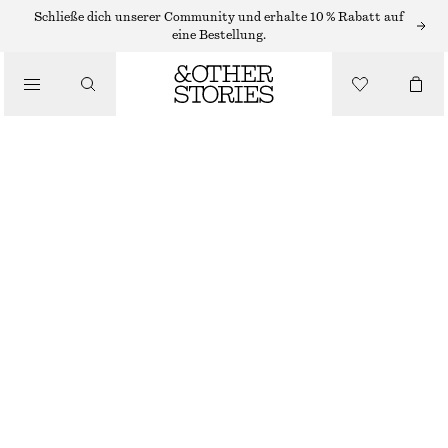
ADIDAS-SNEAKER
Schließe dich unserer Community und erhalte 10 % Rabatt auf
eine Bestellung.
/
SNEAKER
ADIDAS SL 72 OG
CHF 59
CHF 120
/
NICHT MEHR VORRÄTIG
SCHUHE
GRÜN
GRÖSSE WÄHLEN