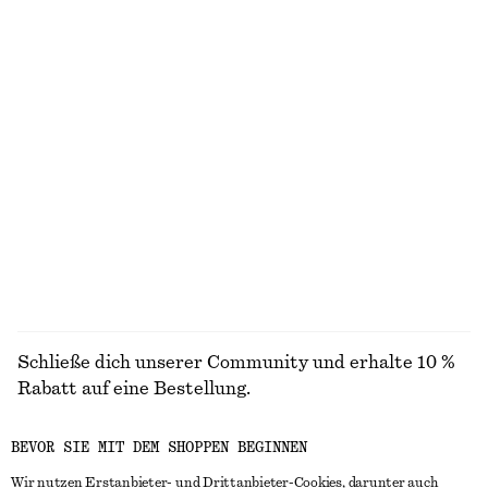
Ausgestelltes Midikleid aus Leinen
Gerade geschnittene Hose mit Bügelfalten
chf 139
chf 119
Neu
+
2
100% linen
Asymmetrisches T-Shirt-Kleid in Midilänge
New Balance 471 Sneaker
chf 69
chf 99
chf 65
chf 120
Letzte Chance
Letzte Chance
ALLE SNEAKER ENTDECKEN
Schließe dich unserer Community und erhalte 10 %
Rabatt auf eine Bestellung.
BEVOR SIE MIT DEM SHOPPEN BEGINNEN
CREATE ACCOUNT
Wir nutzen Erstanbieter- und Drittanbieter-Cookies, darunter auch