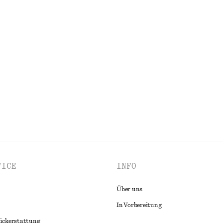
chf 39
chf 99
Letzte Chance
nikleid
Bleistift-Rock in Midilänge
chf 59
chf 129
00% cotton
Letzte Chance
ALLE KLEIDER ENTDECKEN
VICE
INFO
Über uns
In Vorbereitung
ückerstattung