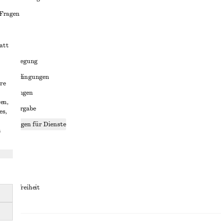
 Fragen
att
liktbeilegung
häftsbedingungen
re
bedingungen
en,
enweitergabe
es,
stellungen für Dienste
n
lärung
ungen
rrierefreiheit