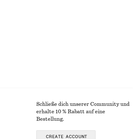
chf 45
chf 89
Letzte Chance
Midirock aus Satin mit Kordelzug
chf 69
chf 129
Letzte Chance
Schließe dich unserer Community und
erhalte 10 % Rabatt auf eine
Bestellung.
CREATE ACCOUNT