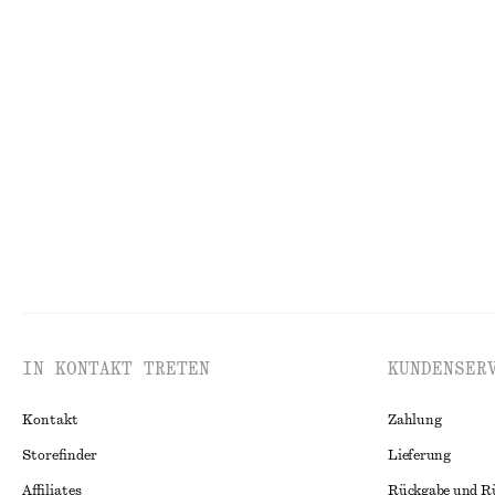
chf 139
chf 95
chf 129
Neu
Letzte Chance
Bluse mit Stehkragen und Raffungen
Ausgestelltes Mi
chf 55
chf 119
chf 65
chf 99
Letzte Chance
Letzte Chance
1
IN KONTAKT TRETEN
KUNDENSER
Kontakt
Zahlung
Storefinder
Lieferung
Affiliates
Rückgabe und R