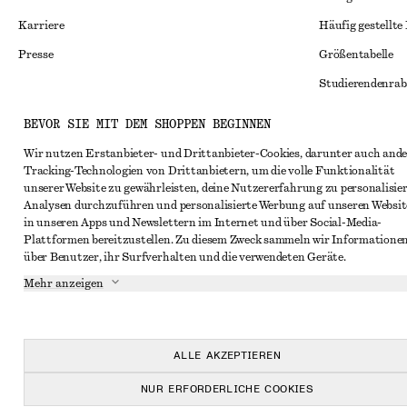
Karriere
Häufig gestellte
Presse
Größentabelle
Studierendenrab
Alternative Konf
Instagram
BEVOR SIE MIT DEM SHOPPEN BEGINNEN
Allgemeine Gesc
Pinterest
Wir nutzen Erstanbieter- und Drittanbieter-Cookies, darunter auch ande
Tracking-Technologien von Drittanbietern, um die volle Funktionalität
Mitgliedschafts
Facebook
unserer Website zu gewährleisten, deine Nutzererfahrung zu personalisier
Cookies und Dat
Analysen durchzuführen und personalisierte Werbung auf unseren Websit
YouTube
in unseren Apps und Newslettern im Internet und über Social-Media-
Cookies und Ein
TikTok
Plattformen bereitzustellen. Zu diesem Zweck sammeln wir Informatione
über Benutzer, ihr Surfverhalten und die verwendeten Geräte.
Datenschutzerk
Mehr anzeigen
Nutzungsbeding
Impressum
Erklärung zur Ba
ALLE AKZEPTIEREN
NUR ERFORDERLICHE COOKIES