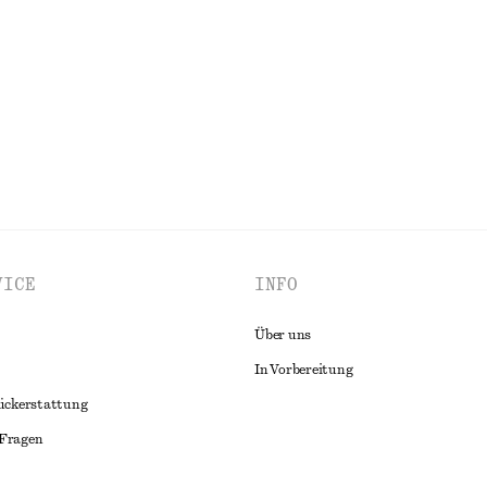
chf 199
Neu
ALLE OBERTEILE & T-SHIRTS ENTDECKEN
VICE
INFO
Über uns
In Vorbereitung
ückerstattung
 Fragen