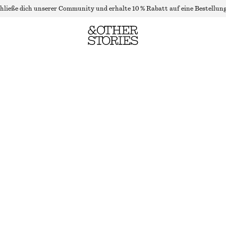
hließe dich unserer Community und erhalte 10 % Rabatt auf eine Bestellung
TANKTOP MIT U-BOOT-AUSSCHNITT
NICHT MEHR VORRÄTIG
SCHWARZ
XS
S
M
L
Größentabelle
GRÖSSE