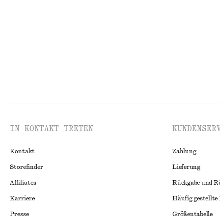
chf 35
chf 179
100% organic cotton
Neu
IN KONTAKT TRETEN
KUNDENSER
Kontakt
Zahlung
Storefinder
Lieferung
Affiliates
Rückgabe und R
Karriere
Häufig gestellte
Presse
Größentabelle