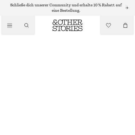
HAARACCESSOIRES
Schließe dich unserer Community und erhalte 10 % Rabatt auf
eine Bestellung.
/
HAARGUMMI MIT LOCHSTICKEREI
ACCESSOIRES
CHF 17
NICHT MEHR VORRÄTIG
WEISS
ONESIZE
GRÖSSE