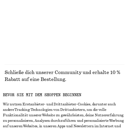
Tragetasche aus Leder
Kastenförmiges T-Shirt aus Baumwolle
chf 249
chf 35
Neu
100% organic cotton
+
8
ALLE HAARACCESSOIRES ENTDECKEN
Schließe dich unserer Community und erhalte 10 %
Rabatt auf eine Bestellung.
BEVOR SIE MIT DEM SHOPPEN BEGINNEN
CREATE ACCOUNT
Wir nutzen Erstanbieter- und Drittanbieter-Cookies, darunter auch
andere Tracking-Technologien von Drittanbietern, um die volle
Funktionalität unserer Website zu gewährleisten, deine Nutzererfahrung
IN KONTAKT TRETEN
zu personalisieren, Analysen durchzuführen und personalisierte Werbung
auf unseren Websites, in unseren Apps und Newslettern im Internet und