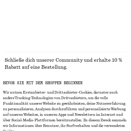
MÄNTEL
Schließe dich unserer Community und erhalte 10 %
Rabatt auf eine Bestellung.
BEVOR SIE MIT DEM SHOPPEN BEGINNEN
CREATE ACCOUNT
Wir nutzen Erstanbieter- und Drittanbieter-Cookies, darunter auch
andere Tracking-Technologien von Drittanbietern, um die volle
Funktionalität unserer Website zu gewährleisten, deine Nutzererfahrung
IN KONTAKT TRETEN
zu personalisieren, Analysen durchzuführen und personalisierte Werbung
auf unseren Websites, in unseren Apps und Newslettern im Internet und
Kontakt
Instagram
über Social-Media-Plattformen bereitzustellen. Zu diesem Zweck sammeln
KUNDENSERVICE
wir Informationen über Benutzer, ihr Surfverhalten und die verwendeten
Storefinder
Pinterest