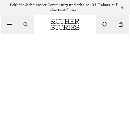
Schließe dich unserer Community und erhalte 10 % Rabatt auf
eine Bestellung.
BEKLEIDUNG
KASCHMIRSOCKEN
CHF 55
NICHT MEHR VORRÄTIG
WEINROT
+
8
36/38
39/41
Größentabelle
GRÖSSE