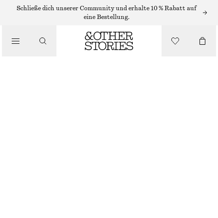
Schließe dich unserer Community und erhalte 10 % Rabatt auf
eine Bestellung.
LOAFER
/
SCHUHE
MARKANTE LOAFERS AUS LEDER
CHF 199
BRAUN
36
37
38
39
40
41
42
Größentabelle
GRÖSSE