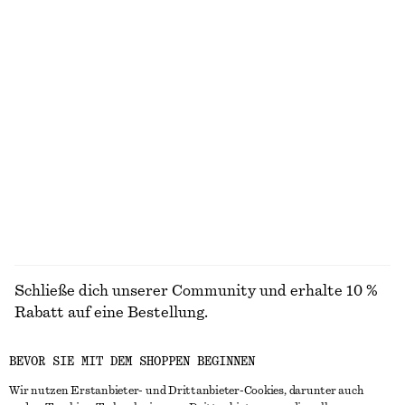
Langes Rippstrickkleid
Pullover aus Baumwolle
chf 139
chf 89
100% cotton
Slingback-Sandalen aus Leder
Pullover aus Baumwolle
chf 169
chf 89
100% cotton
ALLE LOAFER ENTDECKEN
Schließe dich unserer Community und erhalte 10 %
Rabatt auf eine Bestellung.
BEVOR SIE MIT DEM SHOPPEN BEGINNEN
CREATE ACCOUNT
Wir nutzen Erstanbieter- und Drittanbieter-Cookies, darunter auch