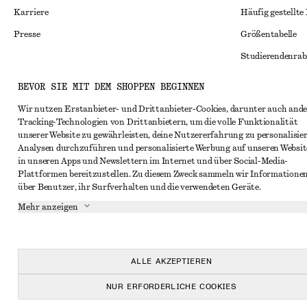
Karriere
Häufig gestellte
Presse
Größentabelle
Studierendenrab
Alternative Konf
Instagram
BEVOR SIE MIT DEM SHOPPEN BEGINNEN
Allgemeine Gesc
Pinterest
Wir nutzen Erstanbieter- und Drittanbieter-Cookies, darunter auch ande
Tracking-Technologien von Drittanbietern, um die volle Funktionalität
Mitgliedschafts
Facebook
unserer Website zu gewährleisten, deine Nutzererfahrung zu personalisier
Cookies und Dat
Analysen durchzuführen und personalisierte Werbung auf unseren Websit
YouTube
in unseren Apps und Newslettern im Internet und über Social-Media-
Cookies und Ein
TikTok
Plattformen bereitzustellen. Zu diesem Zweck sammeln wir Informatione
über Benutzer, ihr Surfverhalten und die verwendeten Geräte.
Datenschutzerk
Mehr anzeigen
Nutzungsbeding
Impressum
Erklärung zur Ba
ALLE AKZEPTIEREN
NUR ERFORDERLICHE COOKIES