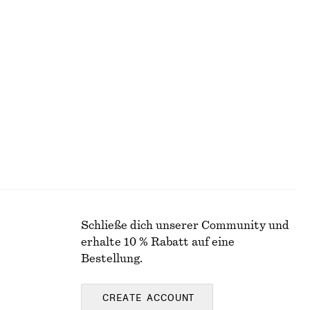
Neu
e
Midikleid aus Baumwolle
chf 119
Neu
100% cotton
Schließe dich unserer Community und
erhalte 10 % Rabatt auf eine
Bestellung.
CREATE ACCOUNT