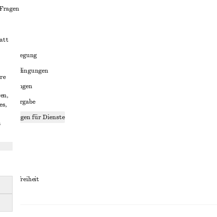
 Fragen
att
liktbeilegung
häftsbedingungen
re
bedingungen
en,
enweitergabe
es,
stellungen für Dienste
n
lärung
ungen
rrierefreiheit