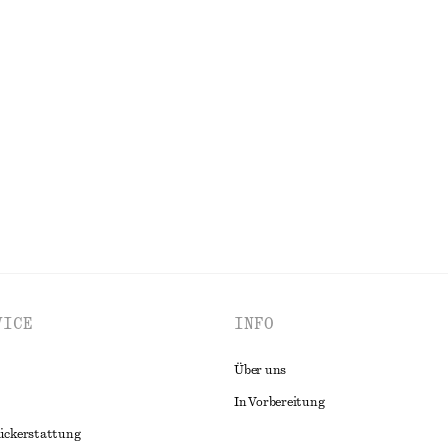
+
1
lle
Gesmoktes Midikleid aus Baumwoll
chf 119
100% cotton
ALLE SCHMUCK ENTDECKEN
VICE
INFO
Über uns
In Vorbereitung
ückerstattung