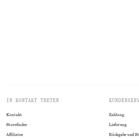
Neu
Neu
Knielanger Slip-On-Rock
Ovale Sonnenbri
chf 99
chf 49
Neu
IN KONTAKT TRETEN
KUNDENSER
Kontakt
Zahlung
Storefinder
Lieferung
Affiliates
Rückgabe und R