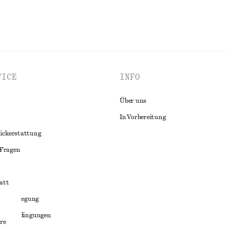
VICE
INFO
Über uns
In Vorbereitung
ückerstattung
 Fragen
att
liktbeilegung
häftsbedingungen
re