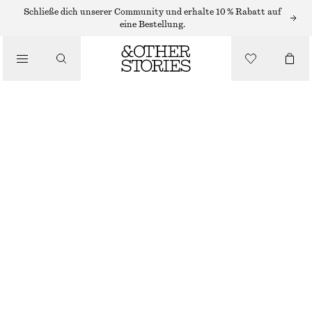
Schließe dich unserer Community und erhalte 10 % Rabatt auf
/
eine Bestellung.
JACKEN & MÄNTEL
DOPPELREIHIGE TRENCHJACKE
CHF 109
CHF 199
/
BEKLEIDUNG
NICHT MEHR VORRÄTIG
BEIGE
XS
S
M
L