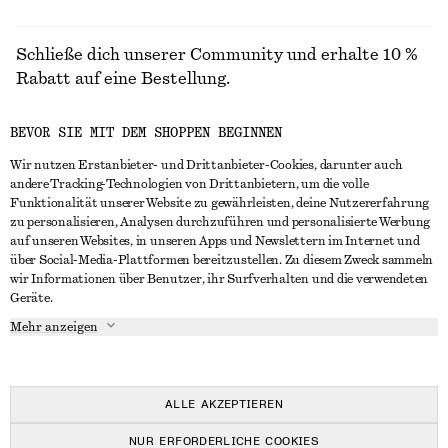
Schließe dich unserer Community und erhalte 10 %
Rabatt auf eine Bestellung.
BEVOR SIE MIT DEM SHOPPEN BEGINNEN
CREATE ACCOUNT
Wir nutzen Erstanbieter- und Drittanbieter-Cookies, darunter auch
andere Tracking-Technologien von Drittanbietern, um die volle
Funktionalität unserer Website zu gewährleisten, deine Nutzererfahrung
IN KONTAKT TRETEN
zu personalisieren, Analysen durchzuführen und personalisierte Werbung
auf unseren Websites, in unseren Apps und Newslettern im Internet und
Kontakt
Instagram
über Social-Media-Plattformen bereitzustellen. Zu diesem Zweck sammeln
KUNDENSERVICE
wir Informationen über Benutzer, ihr Surfverhalten und die verwendeten
Storefinder
Pinterest
Geräte.
Zahlung
INFO
Affiliates
Facebook
Mehr anzeigen
Lieferung
Über uns
Karriere
YouTube
Rückgabe und Rückerstattung
In Vorbereitung
Presse
TikTok
Häufig gestellte Fragen
ALLE AKZEPTIEREN
Größentabelle
NUR ERFORDERLICHE COOKIES