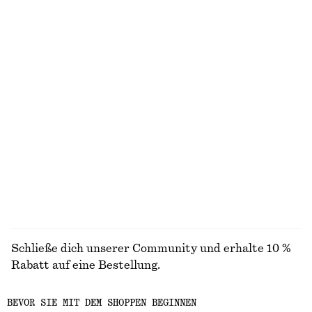
Minirock aus Leinenmix
Lockeres Seidenhemd
chf 119
chf 179
Linen-silk
Neu
100% silk
Jeans mit geradem Bein
Tanktop mit Kellerfalten
chf 139
chf 69
100% organic cotton
ALLE JACKEN & MÄNTEL ENTDECKEN
Schließe dich unserer Community und erhalte 10 %
Rabatt auf eine Bestellung.
BEVOR SIE MIT DEM SHOPPEN BEGINNEN
CREATE ACCOUNT