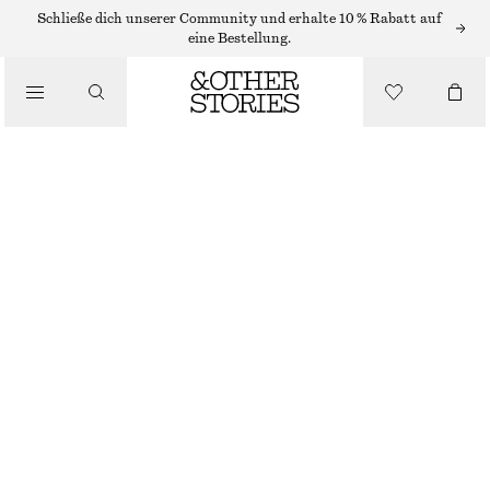
Schließe dich unserer Community und erhalte 10 % Rabatt auf
/
eine Bestellung.
JACKEN & MÄNTEL
LEDERJACKE MIT KORDELZUG AN DER TAILLE
CHF 599
/
BEKLEIDUNG
SCHWARZ
XS
S
M
L
Größentabelle
GRÖSSE