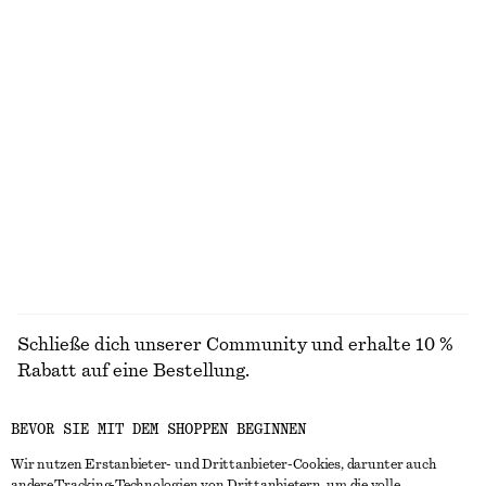
Hemd aus Baumwolle mit gebundener Taille
Oberteil mit Bindedetail vorne
chf 119
chf 89
Neu
100% cotton
Eng anliegendes T-Shirt mit Raglanärmeln
Crossover-Sandalen aus Leder
chf 89
chf 139
ALLE OBERTEILE & T-SHIRTS ENTDECKEN
Schließe dich unserer Community und erhalte 10 %
Rabatt auf eine Bestellung.
BEVOR SIE MIT DEM SHOPPEN BEGINNEN
CREATE ACCOUNT
Wir nutzen Erstanbieter- und Drittanbieter-Cookies, darunter auch
andere Tracking-Technologien von Drittanbietern, um die volle