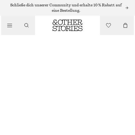
/
Schließe dich unserer Community und erhalte 10 % Rabatt auf
OBERTEILE & T-SHIRTS
eine Bestellung.
ENG ANLIEGENDES T-SHIRT MIT RÜCKENAUSSCHNITT
CHF 49
/
BEKLEIDUNG
CREMEWEISS
XS
S
M
L
Größentabelle
GRÖSSE