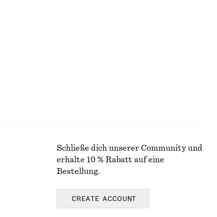
lle
Mini-Wickelrock
chf 49
chf 99
Letzte Chance
Schließe dich unserer Community und
erhalte 10 % Rabatt auf eine
Bestellung.
CREATE ACCOUNT