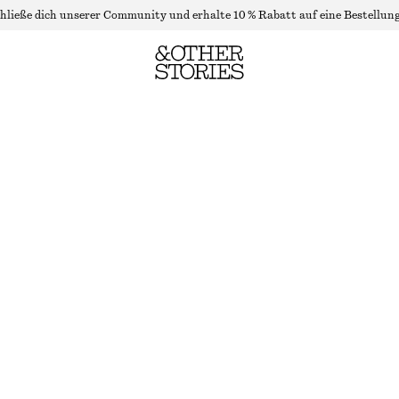
hließe dich unserer Community und erhalte 10 % Rabatt auf eine Bestellung
STRICK-TANKTOP
NICHT MEHR VORRÄTIG
BEIGE
XS
S
M
L
Größentabelle
GRÖSSE