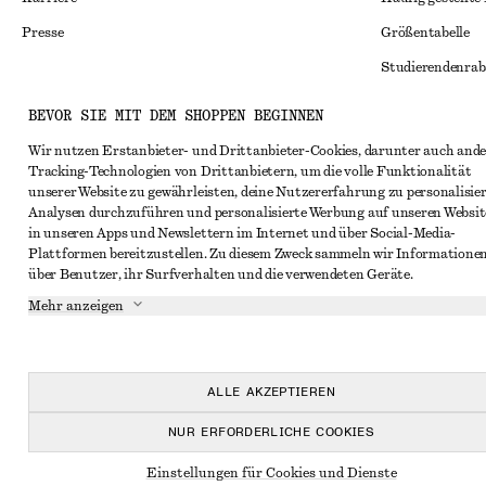
Presse
Größentabelle
Studierendenrab
Alternative Konf
Instagram
BEVOR SIE MIT DEM SHOPPEN BEGINNEN
Allgemeine Gesc
Pinterest
Wir nutzen Erstanbieter- und Drittanbieter-Cookies, darunter auch ande
Tracking-Technologien von Drittanbietern, um die volle Funktionalität
Mitgliedschafts
Facebook
unserer Website zu gewährleisten, deine Nutzererfahrung zu personalisier
Cookies und Dat
Analysen durchzuführen und personalisierte Werbung auf unseren Websit
YouTube
in unseren Apps und Newslettern im Internet und über Social-Media-
Cookies und Ein
TikTok
Plattformen bereitzustellen. Zu diesem Zweck sammeln wir Informatione
über Benutzer, ihr Surfverhalten und die verwendeten Geräte.
Datenschutzerk
Mehr anzeigen
Nutzungsbeding
Impressum
Erklärung zur Ba
ALLE AKZEPTIEREN
NUR ERFORDERLICHE COOKIES
Einstellungen für Cookies und Dienste