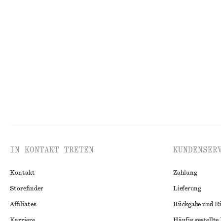
+
1
Strick-T-Shirt aus Mohair-Mix
Kapuzenpullove
chf 119
chf 65
chf 119
Letzte Chance
IN KONTAKT TRETEN
KUNDENSER
Kontakt
Zahlung
Storefinder
Lieferung
Affiliates
Rückgabe und R
Karriere
Häufig gestellte