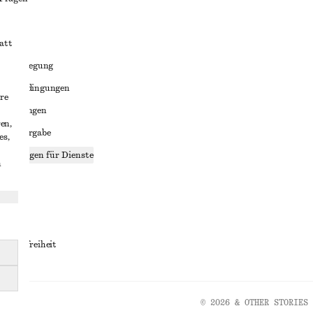
att
liktbeilegung
häftsbedingungen
re
bedingungen
en,
enweitergabe
es,
stellungen für Dienste
n
lärung
ungen
rrierefreiheit
© 2026 & OTHER STORIES