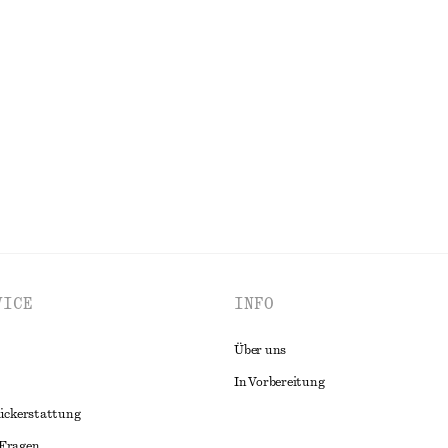
r mit Oversized-Passform
Rippstrick-Poloshirt aus Merinowo
chf 119
100% merino wool
ALLE OBERTEILE & T-SHIRTS ENTDECKEN
VICE
INFO
Über uns
In Vorbereitung
ückerstattung
 Fragen