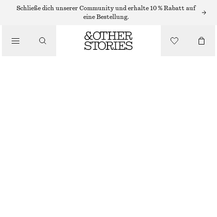
Schließe dich unserer Community und erhalte 10 % Rabatt auf
eine Bestellung.
NEU
TRAGETASCHE AUS LEDER MIT KNOTENDETAIL
CHF 199
CHF 249
NICHT MEHR VORRÄTIG
BEIGE
GRÖSSE WÄHLEN