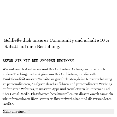
Schließe dich unserer Community und erhalte 10 %
Rabatt auf eine Bestellung.
BEVOR SIE MIT DEM SHOPPEN BEGINNEN
CREATE ACCOUNT
Wir nutzen Erstanbieter- und Drittanbieter-Cookies, darunter auch
andere Tracking-Technologien von Drittanbietern, um die volle
Funktionalität unserer Website zu gewährleisten, deine Nutzererfahrung
IN KONTAKT TRETEN
zu personalisieren, Analysen durchzuführen und personalisierte Werbung
auf unseren Websites, in unseren Apps und Newslettern im Internet und
Kontakt
Instagram
über Social-Media-Plattformen bereitzustellen. Zu diesem Zweck sammeln
KUNDENSERVICE
wir Informationen über Benutzer, ihr Surfverhalten und die verwendeten
Storefinder
Pinterest
Geräte.
Zahlung
INFO
Affiliates
Facebook
Mehr anzeigen
Lieferung