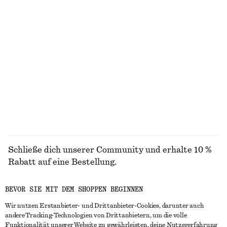
chf 129
chf 139
Neu
100% linen
Schwere Halskette
Strukturierte Bikinihose
chf 55
chf 39
Online exclusive
+
2
ALLE SCHMUCK ENTDECKEN
Schließe dich unserer Community und erhalte 10 %
Rabatt auf eine Bestellung.
BEVOR SIE MIT DEM SHOPPEN BEGINNEN
CREATE ACCOUNT
Wir nutzen Erstanbieter- und Drittanbieter-Cookies, darunter auch
andere Tracking-Technologien von Drittanbietern, um die volle
Funktionalität unserer Website zu gewährleisten, deine Nutzererfahrung