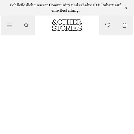
OHRRINGE
Schließe dich unserer Community und erhalte 10 % Rabatt auf
eine Bestellung.
/
SCHMUCK
GROSSE CREOLEN
/
ACCESSOIRES
CHF 35
NICHT MEHR VORRÄTIG
SILBER
ONESIZE
GRÖSSE