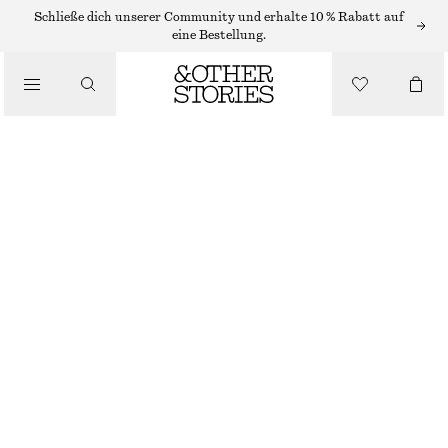
Schließe dich unserer Community und erhalte 10 % Rabatt auf
SCHALS
eine Bestellung.
/
ACCESSOIRES
GROSSER SCHAL AUS MOHAIRMISCHUNG
CHF 139
HELLGELB
198X30
Größentabelle
GRÖSSE