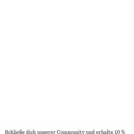
+
8
Utility-Jacke mit Oversized-Passform
T-Shirt aus Baumwolle mit Rundhalsausschnitt
chf 349
chf 35
Neu
100% cotton
+
11
Doppelreihiger Oversized-Trenchcoat
Jacke aus Leinen-Mix
chf 249
chf 179
100% cotton
Twilljacke mit Reißverschluss
Bomberjacke mit Kragen
chf 189
chf 179
Neu
ALLE SCHALS ENTDECKEN
Schließe dich unserer Community und erhalte 10 %