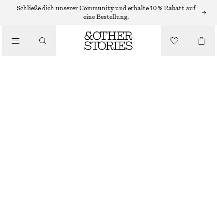
FLACHE SANDALEN
Schließe dich unserer Community und erhalte 10 % Rabatt auf
eine Bestellung.
/
SANDALEN
LEDERSANDALEN
CHF 139
/
SCHUHE
SCHWARZ
36
37
38
39
40
41
Größentabelle
GRÖSSE