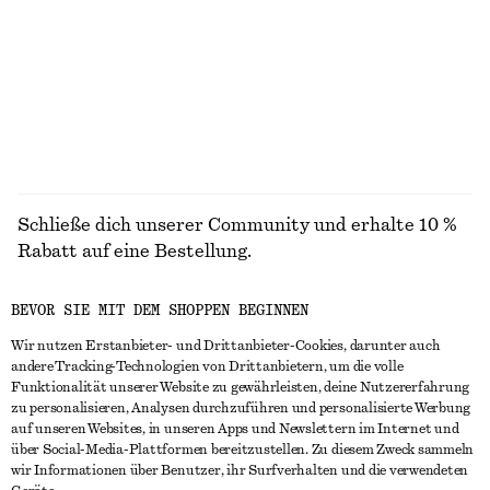
Riemensandalen aus Leder
Baumwollshorts mit hohem Bund
chf 139
chf 89
100% cotton
ALLE SANDALEN ENTDECKEN
Schließe dich unserer Community und erhalte 10 %
Rabatt auf eine Bestellung.
BEVOR SIE MIT DEM SHOPPEN BEGINNEN
CREATE ACCOUNT
Wir nutzen Erstanbieter- und Drittanbieter-Cookies, darunter auch
andere Tracking-Technologien von Drittanbietern, um die volle
Funktionalität unserer Website zu gewährleisten, deine Nutzererfahrung
IN KONTAKT TRETEN
zu personalisieren, Analysen durchzuführen und personalisierte Werbung
auf unseren Websites, in unseren Apps und Newslettern im Internet und
Kontakt
Instagram
über Social-Media-Plattformen bereitzustellen. Zu diesem Zweck sammeln
KUNDENSERVICE
wir Informationen über Benutzer, ihr Surfverhalten und die verwendeten
Storefinder
Pinterest