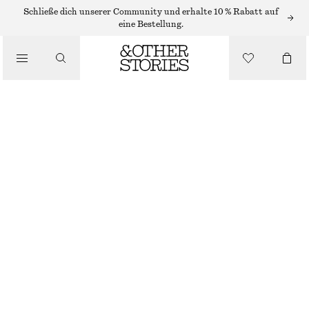
PULLOVER
Schließe dich unserer Community und erhalte 10 % Rabatt auf
eine Bestellung.
/
STRICK
PULLOVER AUS MOHAIR-MIX
/
BEKLEIDUNG
CHF 139
GRAUBRAUN
+
8
XS
S
M
L
Größentabelle
GRÖSSE
GRÖSSE WÄHLEN