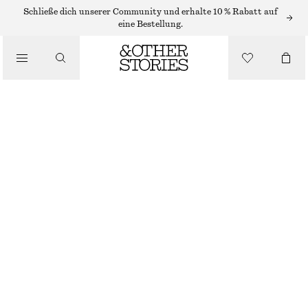
Schließe dich unserer Community und erhalte 10 % Rabatt auf
eine Bestellung.
/
OBERTEILE & T-SHIRTS
OVERSIZED-SWEATSHIRT
CHF 45
CHF 99
NICHT MEHR VORRÄTIG
/
BEKLEIDUNG
PFIRSICH VERWASCHEN
XS
S
M
L