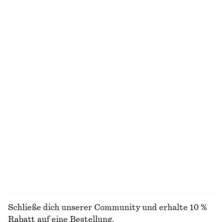
Ausgestelltes Midikleid aus Leinen
Strickjacke aus Seide und Baumwolle
chf 139
chf 65
chf 129
Neu
Letzte Chance
100% linen
Schmal zulaufender Leinenblazer
Kastenförmiges T-Shirt aus Baumwolle
chf 109
chf 199
chf 35
Letzte Chance
100% organic cotton
+
7
Gestreiftes Rippstrick-T-Shirt
Riemchensandalen mit Blockabsatz
chf 45
chf 89
chf 139
Letzte Chance
+
2
ALLE OBERTEILE & T-SHIRTS ENTDECKEN
Schließe dich unserer Community und erhalte 10 %
Rabatt auf eine Bestellung.