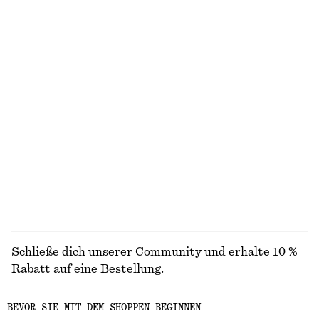
NICHT DAS, WONACH DU SUCHST?
ENTDECKE UNSERE KOLLEKTIONEN
STRICK
KLEIDER
ACCESSOIRES
JACKEN &
MÄNTEL
Schließe dich unserer Community und erhalte 10 %
Rabatt auf eine Bestellung.
BEVOR SIE MIT DEM SHOPPEN BEGINNEN
CREATE ACCOUNT