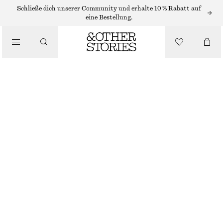
STRICKJACKEN
Schließe dich unserer Community und erhalte 10 % Rabatt auf
eine Bestellung.
/
STRICK
GERIPPTE STRICKJACKE
/
CHF 39
CHF 99
BEKLEIDUNG
LETZTE CHANCE
WEISS
XS
S
M
L