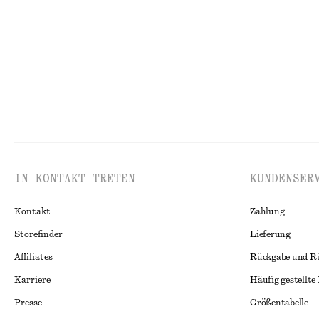
Letzte Chance
100% organic co
IN KONTAKT TRETEN
KUNDENSER
Kontakt
Zahlung
Storefinder
Lieferung
Affiliates
Rückgabe und R
Karriere
Häufig gestellte
Presse
Größentabelle