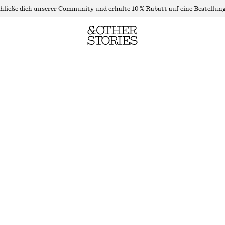
hließe dich unserer Community und erhalte 10 % Rabatt auf eine Bestellung
GERAFFTE BLUSE MIT KORDELZUG
LETZTE CHANCE
BLAU/PINSELSTRICHMUSTER
XS
S
M
L
Größentabelle
GRÖSSE