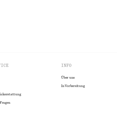
tton
Letzte Chance
ALLE BLUSEN & HEMDEN ENTDECKEN
VICE
INFO
Über uns
In Vorbereitung
ückerstattung
 Fragen