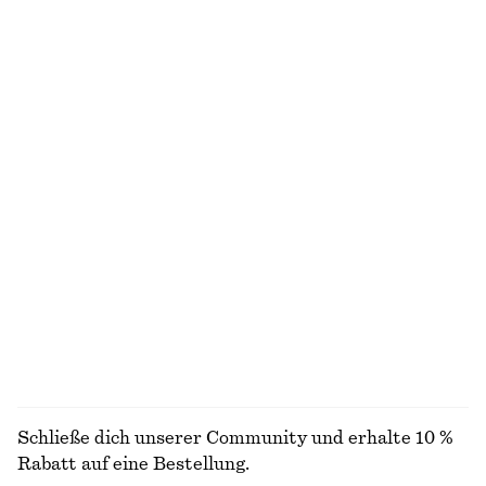
chf 139
chf 45
chf 89
Neu
Letzte Chance
+
8
Midi-Trägerkleid mit V-Ausschnitt
Minikleid aus Leinen
chf 95
chf 129
chf 119
Letzte Chance
Neu
100% linen
Midi-Trägerkleid aus Satin
Minikleid mit Puffärmeln
chf 89
chf 129
chf 45
chf 119
Letzte Chance
Letzte Chance
+
3
ALLE KLEIDER ENTDECKEN
Schließe dich unserer Community und erhalte 10 %
Rabatt auf eine Bestellung.