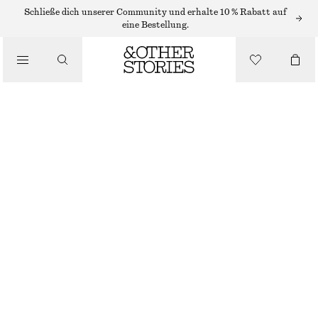
MINIKLEIDER
Schließe dich unserer Community und erhalte 10 % Rabatt auf
eine Bestellung.
/
KLEIDER
MINIKLEID AUS SATIN
/
CHF 69
CHF 99
BEKLEIDUNG
LETZTE CHANCE
HELLGRÜN
32
34
36
38
40
42
44