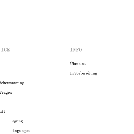
VICE
INFO
Über uns
In Vorbereitung
ückerstattung
 Fragen
att
liktbeilegung
häftsbedingungen