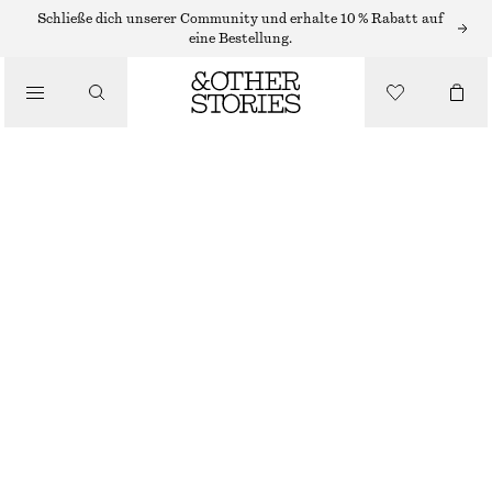
/
Schließe dich unserer Community und erhalte 10 % Rabatt auf
OBERTEILE & T-SHIRTS
eine Bestellung.
GESMOKTES OBERTEIL MIT U-BOOT-AUSSCHNITT
CHF 32
CHF 89
/
LETZTE CHANCE
BEKLEIDUNG
ROT
XS
S
M
L