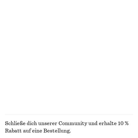
Figurbetontes Tanktop
Midikleid aus Viskose und Seide
chf 15
chf 29
chf 129
chf 199
Letzte Chance
Letzte Chance
Plissiertes Midikleid mit Dolman-Ärmeln
Minikleid aus Crêpe
chf 65
chf 139
chf 55
chf 139
Letzte Chance
Letzte Chance
Schmal zulaufendes Hemd
Jersey-T-Shirt mit schmaler Passform
chf 59
chf 89
chf 17
chf 39
Letzte Chance
Letzte Chance
ALLE OBERTEILE & T-SHIRTS ENTDECKEN
Schließe dich unserer Community und erhalte 10 %
Rabatt auf eine Bestellung.