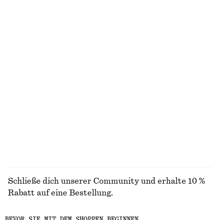
chf 35
chf 32
+
1
Mini-Wickelrock
Gerippte Strickjacke
chf 49
chf 99
chf 39
chf 99
Letzte Chance
Letzte Chance
Skulpturiertes Minikleid mit Kordelzug
Gerafftes Bikinioberteil
chf 45
chf 119
chf 35
chf 45
Letzte Chance
Letzte Chance
ALLE OBERTEILE & T-SHIRTS ENTDECKEN
Schließe dich unserer Community und erhalte 10 %
Rabatt auf eine Bestellung.
BEVOR SIE MIT DEM SHOPPEN BEGINNEN