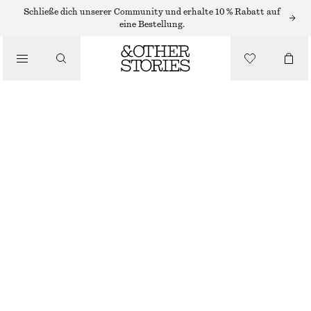
Schließe dich unserer Community und erhalte 10 % Rabatt auf
eine Bestellung.
/
OBERTEILE & T-SHIRTS
TRÄGERTOP
CHF 22
CHF 29
NICHT MEHR VORRÄTIG
/
BEKLEIDUNG
WEISS
XS
S
M
L