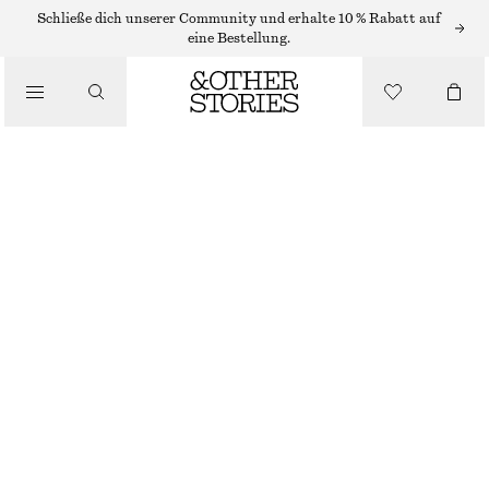
FLACHE SANDALEN
Schließe dich unserer Community und erhalte 10 % Rabatt auf
eine Bestellung.
/
SANDALEN
TEVA ORIGINAL UNIVERSAL MIDFORM SANDALS
CHF 69
CHF 119
/
NICHT MEHR VORRÄTIG
SCHUHE
BLACK
36
37
38
39
40
41