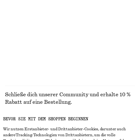
Knielanger Slip-On-Rock
Tragetasche
chf 99
chf 249
Neu
Kastenförmiges T-Shirt aus Baumwolle
Drapiertes Midikleid
chf 35
chf 179
100% organic cotton
Neu
+
7
ALLE SANDALEN ENTDECKEN
Schließe dich unserer Community und erhalte 10 %
Rabatt auf eine Bestellung.
BEVOR SIE MIT DEM SHOPPEN BEGINNEN
CREATE ACCOUNT
Wir nutzen Erstanbieter- und Drittanbieter-Cookies, darunter auch
andere Tracking-Technologien von Drittanbietern, um die volle