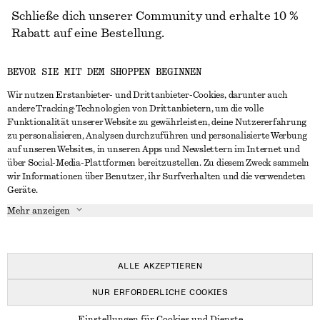
Schließe dich unserer Community und erhalte 10 %
Rabatt auf eine Bestellung.
BEVOR SIE MIT DEM SHOPPEN BEGINNEN
CREATE ACCOUNT
Wir nutzen Erstanbieter- und Drittanbieter-Cookies, darunter auch
andere Tracking-Technologien von Drittanbietern, um die volle
Funktionalität unserer Website zu gewährleisten, deine Nutzererfahrung
IN KONTAKT TRETEN
zu personalisieren, Analysen durchzuführen und personalisierte Werbung
auf unseren Websites, in unseren Apps und Newslettern im Internet und
Kontakt
Instagram
über Social-Media-Plattformen bereitzustellen. Zu diesem Zweck sammeln
KUNDENSERVICE
wir Informationen über Benutzer, ihr Surfverhalten und die verwendeten
Storefinder
Pinterest
Geräte.
Zahlung
INFO
Affiliates
Facebook
Mehr anzeigen
Lieferung
Über uns
Karriere
YouTube
Rückgabe und Rückerstattung
In Vorbereitung
Presse
TikTok
Häufig gestellte Fragen
ALLE AKZEPTIEREN
Größentabelle
NUR ERFORDERLICHE COOKIES
Studierendenrabatt
© 2026 & OTHER STORIES
Einstellungen für Cookies und Dienste