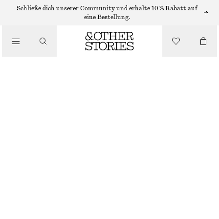
/
Schließe dich unserer Community und erhalte 10 % Rabatt auf
OBERTEILE & T-SHIRTS
eine Bestellung.
OBERTEIL MIT BINDEDETAIL VORNE
CHF 32
CHF 89
/
LETZTE CHANCE
BEKLEIDUNG
LILA
XS
S
M
L