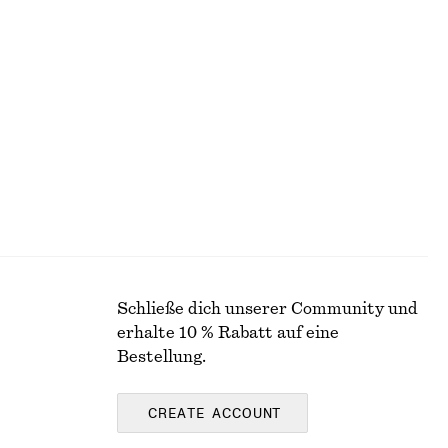
Bluse mit Kordelzug-Manschetten
chf 75
chf 129
Letzte Chance
Schließe dich unserer Community und
erhalte 10 % Rabatt auf eine
Bestellung.
CREATE ACCOUNT