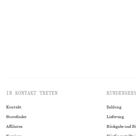
+
12
T-Shirt aus Baumwolle mit Rundhalsausschnitt
Hemd aus Baumwo
chf 35
chf 119
100% cotton
Neu
100% cotton
IN KONTAKT TRETEN
KUNDENSER
Kontakt
Zahlung
Storefinder
Lieferung
Affiliates
Rückgabe und R