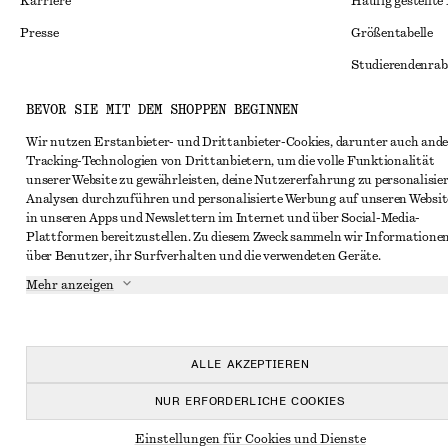
Karriere
Häufig gestellte
Presse
Größentabelle
Studierendenrab
Alternative Konf
Instagram
BEVOR SIE MIT DEM SHOPPEN BEGINNEN
Allgemeine Gesc
Pinterest
Wir nutzen Erstanbieter- und Drittanbieter-Cookies, darunter auch ande
Tracking-Technologien von Drittanbietern, um die volle Funktionalität
Mitgliedschafts
Facebook
unserer Website zu gewährleisten, deine Nutzererfahrung zu personalisier
Cookies und Dat
Analysen durchzuführen und personalisierte Werbung auf unseren Websit
YouTube
in unseren Apps und Newslettern im Internet und über Social-Media-
Cookies und Ein
TikTok
Plattformen bereitzustellen. Zu diesem Zweck sammeln wir Informatione
über Benutzer, ihr Surfverhalten und die verwendeten Geräte.
Datenschutzerk
Mehr anzeigen
Nutzungsbeding
Impressum
Erklärung zur Ba
ALLE AKZEPTIEREN
NUR ERFORDERLICHE COOKIES
Einstellungen für Cookies und Dienste