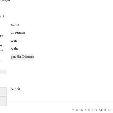
 Fragen
att
liktbeilegung
häftsbedingungen
re
bedingungen
en,
enweitergabe
es,
stellungen für Dienste
n
lärung
ungen
rrierefreiheit
© 2026 & OTHER STORIES