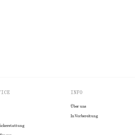
lle mit gebundener Taille
Schräg geschnittener Minirock
chf 59
chf 89
Letzte Chance
ALLE OBERTEILE & T-SHIRTS ENTDECKEN
VICE
INFO
Über uns
In Vorbereitung
ückerstattung