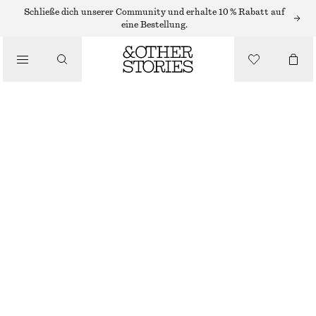
BADEANZÜGE
Schließe dich unserer Community und erhalte 10 % Rabatt auf
eine Bestellung.
/
BADEMODE
BADEANZUG MIT TRÄGERN ZUM BINDEN
/
CHF 69
CHF 99
BEKLEIDUNG
LETZTE CHANCE
WEISS/BLAU GEBLÜMT
32
34
36
38
40
42
44