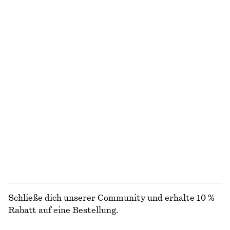
Letzte Chance
Letzte Chance
100% cotton
Midi-Trägerkleid mit V-Ausschnitt
Triangel-Bikinitop
chf 89
chf 129
chf 25
chf 39
Letzte Chance
Letzte Chance
Online exclusive
Bikinioberteil mit Karree-Ausschnitt
Badeanzug mit überkreuzten Rückenträgern
chf 35
chf 45
chf 99
Letzte Chance
ALLE BADEMODE ENTDECKEN
Schließe dich unserer Community und erhalte 10 %
Rabatt auf eine Bestellung.