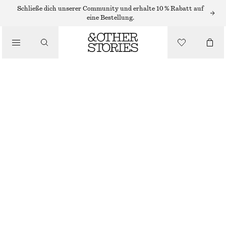
Schließe dich unserer Community und erhalte 10 % Rabatt auf
/
eine Bestellung.
BLUSEN & HEMDEN
HEMD AUS BAUMWOLLE MIT GEBUNDENER TAILLE
CHF 119
/
BEKLEIDUNG
NEU
WEISS
XS
S
M
L