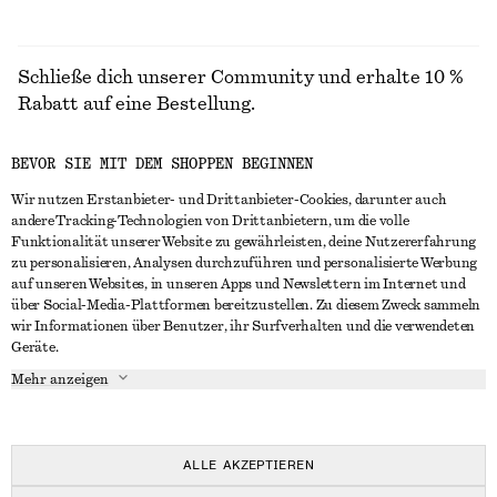
Schließe dich unserer Community und erhalte 10 %
Rabatt auf eine Bestellung.
BEVOR SIE MIT DEM SHOPPEN BEGINNEN
CREATE ACCOUNT
Wir nutzen Erstanbieter- und Drittanbieter-Cookies, darunter auch
andere Tracking-Technologien von Drittanbietern, um die volle
Funktionalität unserer Website zu gewährleisten, deine Nutzererfahrung
IN KONTAKT TRETEN
zu personalisieren, Analysen durchzuführen und personalisierte Werbung
auf unseren Websites, in unseren Apps und Newslettern im Internet und
Kontakt
Instagram
über Social-Media-Plattformen bereitzustellen. Zu diesem Zweck sammeln
KUNDENSERVICE
wir Informationen über Benutzer, ihr Surfverhalten und die verwendeten
Storefinder
Pinterest
Geräte.
Zahlung
INFO
Affiliates
Facebook
Mehr anzeigen
Lieferung
Über uns
Karriere
YouTube
Rückgabe und Rückerstattung
In Vorbereitung
Presse
TikTok
Häufig gestellte Fragen
ALLE AKZEPTIEREN
Größentabelle