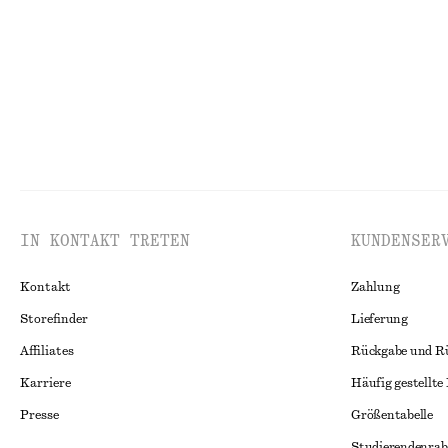
Neu
100% linen
IN KONTAKT TRETEN
KUNDENSER
Kontakt
Zahlung
Storefinder
Lieferung
Affiliates
Rückgabe und R
Karriere
Häufig gestellte
Presse
Größentabelle
Studierendenrab