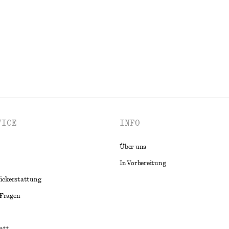
ALLE TASCHEN- UND SCHLÜSSELANHÄNGER ENTDECKEN
VICE
INFO
Über uns
In Vorbereitung
ückerstattung
 Fragen
att