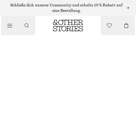
MAXIKLEIDER
Schließe dich unserer Community und erhalte 10 % Rabatt auf
eine Bestellung.
/
KLEIDER
MAXIKLEID MIT V-AUSSCHNITT
/
CHF 139
BEKLEIDUNG
NEU
BRAUN
32
34
36
38
40
42
44