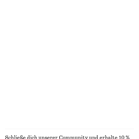
Midikleid mit Kordelzug
Hemd mit plissierter Taille
chf 129
chf 99
Trägerkleid mit doppelten Schulterträgern
Kleid aus Seide mit Twist-Effekt
chf 159
chf 349
Neu
100% silk
Oberteil mit Schaldetail und U-Boot-Ausschnitt
Strickjacke mit Reißverschluss und Rollkragen
chf 99
chf 99
Neu
100% cotton
ALLE KLEIDER ENTDECKEN
Schließe dich unserer Community und erhalte 10 %