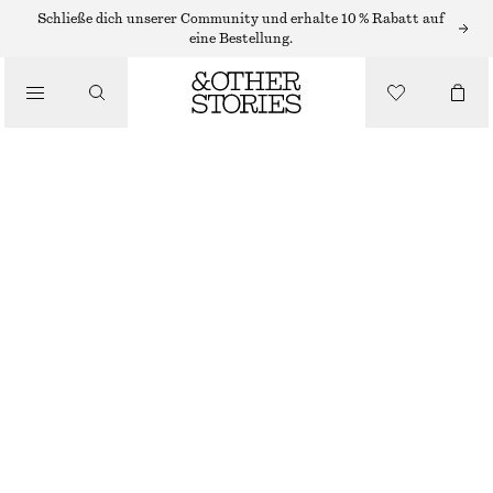
Schließe dich unserer Community und erhalte 10 % Rabatt auf
SCHALS
eine Bestellung.
/
ACCESSOIRES
WOLLCAPE
CHF 169
SCHWARZ
ONESIZE
GRÖSSE