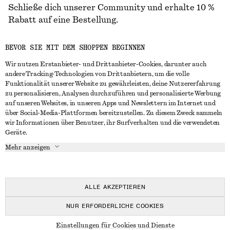
Schließe dich unserer Community und erhalte 10 %
Rabatt auf eine Bestellung.
BEVOR SIE MIT DEM SHOPPEN BEGINNEN
CREATE ACCOUNT
Wir nutzen Erstanbieter- und Drittanbieter-Cookies, darunter auch
andere Tracking-Technologien von Drittanbietern, um die volle
Funktionalität unserer Website zu gewährleisten, deine Nutzererfahrung
IN KONTAKT TRETEN
zu personalisieren, Analysen durchzuführen und personalisierte Werbung
auf unseren Websites, in unseren Apps und Newslettern im Internet und
Kontakt
Instagram
über Social-Media-Plattformen bereitzustellen. Zu diesem Zweck sammeln
KUNDENSERVICE
wir Informationen über Benutzer, ihr Surfverhalten und die verwendeten
Storefinder
Pinterest
Geräte.
Zahlung
INFO
Affiliates
Facebook
Mehr anzeigen
Lieferung
Über uns
Karriere
YouTube
Rückgabe und Rückerstattung
In Vorbereitung
Presse
TikTok
Häufig gestellte Fragen
ALLE AKZEPTIEREN
Größentabelle
NUR ERFORDERLICHE COOKIES
Studierendenrabatt
© 2026 & OTHER STORIES
Einstellungen für Cookies und Dienste