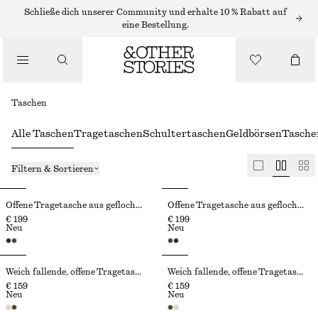
Schließe dich unserer Community und erhalte 10 % Rabatt auf
eine Bestellung.
Taschen
Alle Taschen
Tragetaschen
Schultertaschen
Geldbörsen
Tasche
Filtern & Sortieren
Offene Tragetasche aus geflochtenem Leder
Offene Tragetasche aus geflochtenem Leder
€ 199
€ 199
Neu
Neu
Weich fallende, offene Tragetasche
Weich fallende, offene Tragetasche
€ 159
€ 159
Neu
Neu