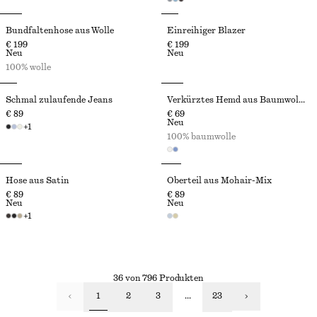
Bundfaltenhose aus Wolle
Einreihiger Blazer
€ 199
€ 199
Neu
Neu
100% wolle
Schmal zulaufende Jeans
Verkürztes Hemd aus Baumwolltwill
€ 89
€ 69
Neu
+
1
100% baumwolle
Hose aus Satin
Oberteil aus Mohair-Mix
€ 89
€ 89
Neu
Neu
+
1
36 von 796 Produkten
1
2
3
...
23