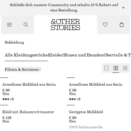
Schließe dich unserer Community und erhalte 10 % Rabatt auf
eine Bestellung.
Bekleidung
Alle Kleidungsstücke
Kleider
Blusen und Hemden
Oberteile & T
Filtern & Sortieren
Ärmelloses Midikleid aus Satin
Ärmelloses Midikleid aus Satin
€ 99
€ 99
Neu
Neu
+
8
+
8
Kleid mit Hahnentrittmuster
Geripptes Midikleid
€ 129
€ 89
Neu
Neu
100% biobaumwolle