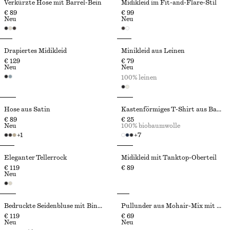
Verkürzte Hose mit Barrel-Bein
Midikleid im Fit-and-Flare-Stil
€ 89
€ 99
Neu
Neu
Drapiertes Midikleid
Minikleid aus Leinen
€ 129
€ 79
Neu
Neu
100% leinen
Hose aus Satin
Kastenförmiges T-Shirt aus Baumwolle
€ 89
€ 25
Neu
100% biobaumwolle
+
1
+
7
Eleganter Tellerrock
Midikleid mit Tanktop-Oberteil
€ 119
€ 89
Neu
Bedruckte Seidenbluse mit Bindedetail
Pullunder aus Mohair-Mix mit Rundhalsausschnitt
€ 119
€ 69
Neu
Neu