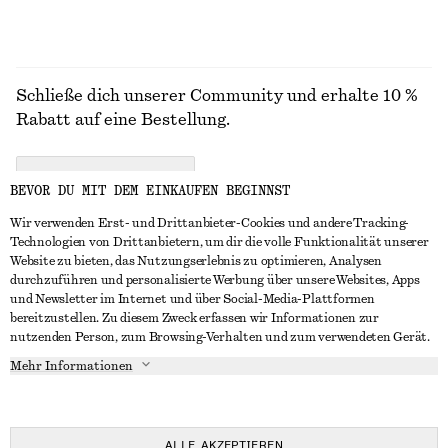
Schließe dich unserer Community und erhalte 10 %
Rabatt auf eine Bestellung.
CREATE ACCOUNT
BEVOR DU MIT DEM EINKAUFEN BEGINNST
Wir verwenden Erst- und Drittanbieter-Cookies und andere Tracking-
Technologien von Drittanbietern, um dir die volle Funktionalität unserer
IN KONTAKT TRETEN
Website zu bieten, das Nutzungserlebnis zu optimieren, Analysen
durchzuführen und personalisierte Werbung über unsere Websites, Apps
Kontakt
Instagram
und Newsletter im Internet und über Social-Media-Plattformen
KUNDENSERVICE
bereitzustellen. Zu diesem Zweck erfassen wir Informationen zur
Storefinder
Pinterest
nutzenden Person, zum Browsing-Verhalten und zum verwendeten Gerät.
Zahlung
INFO
Affiliates
Facebook
Mehr Informationen
Geschenkkarte
Über uns
Karriere
YouTube
Lieferung
In Vorbereitung
Presse
TikTok
Rückgabe und Rückerstattung
ALLE AKZEPTIEREN