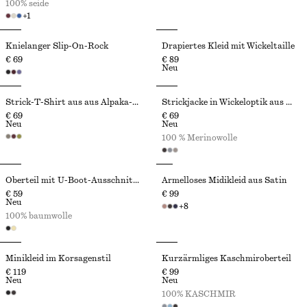
100% seide
+
1
Knielanger Slip-On-Rock
Drapiertes Kleid mit Wickeltaille
€ 69
€ 89
Neu
Strick-T-Shirt aus aus Alpaka-Mix
Strickjacke in Wickeloptik aus Merinowolle
€ 69
€ 69
Neu
Neu
100 % Merinowolle
Oberteil mit U-Boot-Ausschnitt und gerollter Kante
Ärmelloses Midikleid aus Satin
€ 59
€ 99
Neu
+
8
100% baumwolle
Minikleid im Korsagenstil
Kurzärmliges Kaschmiroberteil
€ 119
€ 99
Neu
Neu
100% KASCHMIR