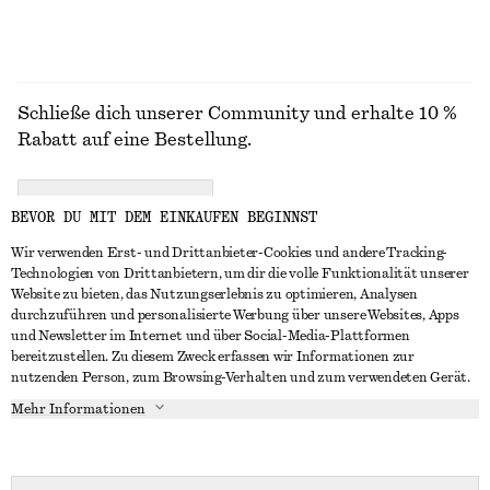
Schließe dich unserer Community und erhalte 10 %
Rabatt auf eine Bestellung.
CREATE ACCOUNT
BEVOR DU MIT DEM EINKAUFEN BEGINNST
Wir verwenden Erst- und Drittanbieter-Cookies und andere Tracking-
Technologien von Drittanbietern, um dir die volle Funktionalität unserer
IN KONTAKT TRETEN
Website zu bieten, das Nutzungserlebnis zu optimieren, Analysen
durchzuführen und personalisierte Werbung über unsere Websites, Apps
Kontakt
Instagram
und Newsletter im Internet und über Social-Media-Plattformen
KUNDENSERVICE
bereitzustellen. Zu diesem Zweck erfassen wir Informationen zur
Storefinder
Pinterest
nutzenden Person, zum Browsing-Verhalten und zum verwendeten Gerät.
Zahlung
INFO
Affiliates
Facebook
Mehr Informationen
Geschenkkarte
Über uns
Karriere
YouTube
Lieferung
In Vorbereitung
Presse
TikTok
Rückgabe und Rückerstattung