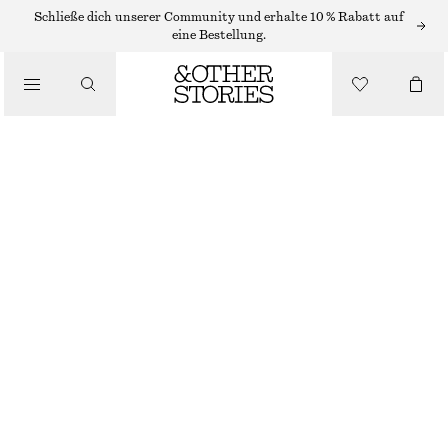
ADIDAS-SNEAKER
Schließe dich unserer Community und erhalte 10 % Rabatt auf
eine Bestellung.
/
SNEAKER
ADIDAS SL 72 OG
€ 100
/
SCHUHE
BRAUN/ROSA
37
38
39
40
41
38
40
42
1/3
2/3
1/3
2/3
1/3
Größentabelle
GRÖSSE