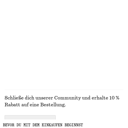
Locker geschnittener Strickpullover
Ärmelloses Midikleid aus Satin
€ 49
€ 99
Neu
+
5
+
8
Hemd aus Baumwolle mit gebundener Taille
Schmal zulaufende Jeans
€ 79
€ 89
Neu
+
1
100% baumwolle
ALLE SNEAKER ENTDECKEN
Schließe dich unserer Community und erhalte 10 %
Rabatt auf eine Bestellung.
CREATE ACCOUNT
BEVOR DU MIT DEM EINKAUFEN BEGINNST