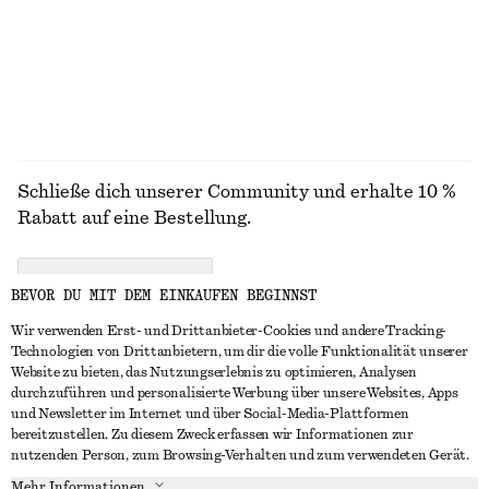
100% biobaumwolle
100% biobaumwolle
+
10
+
6
ALLE SONNENBRILLEN ENTDECKEN
Schließe dich unserer Community und erhalte 10 %
Rabatt auf eine Bestellung.
CREATE ACCOUNT
BEVOR DU MIT DEM EINKAUFEN BEGINNST
Wir verwenden Erst- und Drittanbieter-Cookies und andere Tracking-
Technologien von Drittanbietern, um dir die volle Funktionalität unserer
IN KONTAKT TRETEN
Website zu bieten, das Nutzungserlebnis zu optimieren, Analysen
durchzuführen und personalisierte Werbung über unsere Websites, Apps
Kontakt
Instagram
und Newsletter im Internet und über Social-Media-Plattformen
KUNDENSERVICE
bereitzustellen. Zu diesem Zweck erfassen wir Informationen zur
Storefinder
Pinterest
nutzenden Person, zum Browsing-Verhalten und zum verwendeten Gerät.
Zahlung
INFO
Affiliates
Facebook
Mehr Informationen