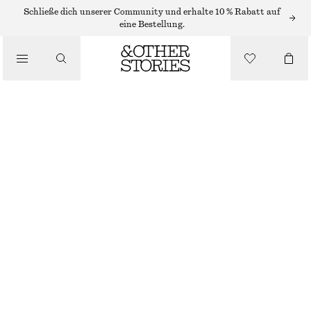
SONNENBRILLEN
Schließe dich unserer Community und erhalte 10 % Rabatt auf
eine Bestellung.
/
KLASSISCHE PILOTEN-SONNENBRILLE
ACCESSOIRES
€ 29
NICHT MEHR VORRÄTIG
GOLD
GRÖSSE WÄHLEN