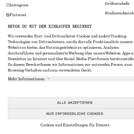
Größentabelle
Instagram
Studierendenrab
Pinterest
Alternative Konf
Facebook
BEVOR DU MIT DEM EINKAUFEN BEGINNST
Allgemeine Gesc
YouTube
Wir verwenden Erst- und Drittanbieter-Cookies und andere Tracking-
Technologien von Drittanbietern, um dir die volle Funktionalität unserer
Mitgliedschafts
TikTok
Website zu bieten, das Nutzungserlebnis zu optimieren, Analysen
Cookies und Dat
durchzuführen und personalisierte Werbung über unsere Websites, Apps 
Newsletter im Internet und über Social-Media-Plattformen bereitzustelle
Cookies und Ein
Zu diesem Zweck erfassen wir Informationen zur nutzenden Person, zum
Browsing-Verhalten und zum verwendeten Gerät.
Datenschutzerk
Mehr Informationen
Nutzungsbeding
Impressum
Erklärung zur Ba
ALLE AKZEPTIEREN
NUR ERFORDERLICHE COOKIES
Cookies und Einstellungen für Dienste