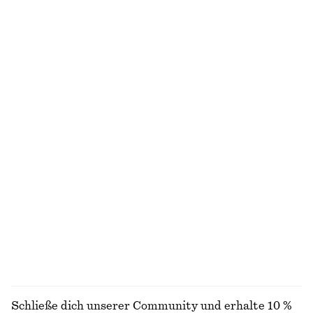
Penny-Loafer aus Leder
Schräg geschnittenes Midikleid
€ 129
€ 39
€ 99
Neu
Letzte Chance
+
4
Minikleid aus Leinen
Minikleid aus Leinen
€ 89
€ 79
Neu
Neu
100% leinen
100% leinen
+
2
Ärmelloses Midikleid aus Satin
Elegante Leinenshorts
€ 99
€ 45
€ 69
Neu
Letzte Chance
+
8
+
1
ALLE SCHMUCK ENTDECKEN
Schließe dich unserer Community und erhalte 10 %