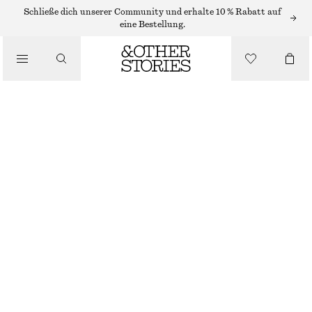
OHRRINGE
Schließe dich unserer Community und erhalte 10 % Rabatt auf
eine Bestellung.
/
SCHMUCK
MARMORIERTE, GEWÖLBTE OHRCLIPS
/
ACCESSOIRES
€ 17
€ 35
NICHT MEHR VORRÄTIG
GOLD/BRAUN
ONESIZE
GRÖSSE