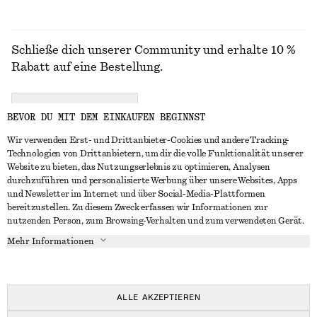
Schließe dich unserer Community und erhalte 10 %
Rabatt auf eine Bestellung.
CREATE ACCOUNT
BEVOR DU MIT DEM EINKAUFEN BEGINNST
Wir verwenden Erst- und Drittanbieter-Cookies und andere Tracking-
Technologien von Drittanbietern, um dir die volle Funktionalität unserer
IN KONTAKT TRETEN
Website zu bieten, das Nutzungserlebnis zu optimieren, Analysen
durchzuführen und personalisierte Werbung über unsere Websites, Apps
Kontakt
Instagram
und Newsletter im Internet und über Social-Media-Plattformen
KUNDENSERVICE
bereitzustellen. Zu diesem Zweck erfassen wir Informationen zur
Storefinder
Pinterest
nutzenden Person, zum Browsing-Verhalten und zum verwendeten Gerät.
Zahlung
INFO
Affiliates
Facebook
Mehr Informationen
Geschenkkarte
Über uns
Karriere
YouTube
Lieferung
In Vorbereitung
Presse
TikTok
Rückgabe und Rückerstattung
ALLE AKZEPTIEREN
Widerrufsrecht