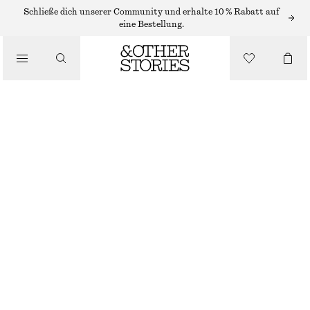
Schließe dich unserer Community und erhalte 10 % Rabatt auf
eine Bestellung.
BEKLEIDUNG
SOCKEN AUS MESH
€ 12
WEISS
36/38
39/41
Größentabelle
GRÖSSE