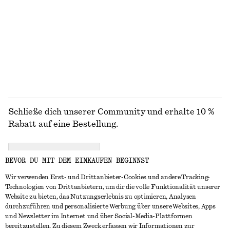
€ 99
€ 79
Neu
Neu
+
8
100% baumwolle
ALLE HÜTE, KAPPEN & MÜTZEN ENTDECKEN
Schließe dich unserer Community und erhalte 10 %
Rabatt auf eine Bestellung.
CREATE ACCOUNT
BEVOR DU MIT DEM EINKAUFEN BEGINNST
Wir verwenden Erst- und Drittanbieter-Cookies und andere Tracking-
Technologien von Drittanbietern, um dir die volle Funktionalität unserer
IN KONTAKT TRETEN
Website zu bieten, das Nutzungserlebnis zu optimieren, Analysen
durchzuführen und personalisierte Werbung über unsere Websites, Apps
Kontakt
Instagram
und Newsletter im Internet und über Social-Media-Plattformen
KUNDENSERVICE
bereitzustellen. Zu diesem Zweck erfassen wir Informationen zur