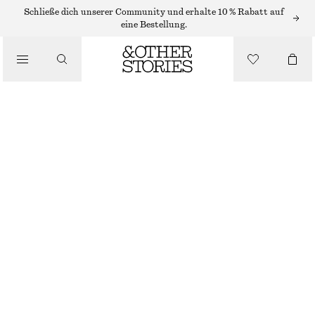
HÜTE, KAPPEN & MÜTZEN
Schließe dich unserer Community und erhalte 10 % Rabatt auf
eine Bestellung.
BEANIE AUS EINER GEBÜRSTETEN MOHAIRMISCHUNG
/
ACCESSOIRES
€ 39
DUNKELGRAU MELIERT
ONESIZE
GRÖSSE