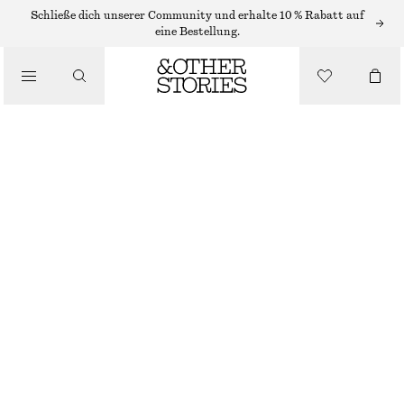
SONNENBRILLEN
Schließe dich unserer Community und erhalte 10 % Rabatt auf
eine Bestellung.
/
OVERSIZED-SONNENBRILLE MIT METALLGESTELL
ACCESSOIRES
€ 35
NICHT MEHR VORRÄTIG
GOLD
ONESIZE
GRÖSSE