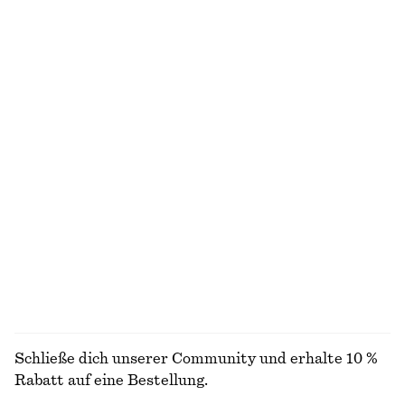
Neu
100% biobaumwolle
+
6
100% baumwolle
Minikleid aus Leinen
Verkürzte Hose mit Barrel-Bein
€ 79
€ 89
Neu
Neu
100% leinen
Midikleid im Fit-and-Flare-Stil
Drapiertes Kleid mit Wickeltaille
€ 99
€ 89
Neu
Neu
ALLE SONNENBRILLEN ENTDECKEN
Schließe dich unserer Community und erhalte 10 %
Rabatt auf eine Bestellung.