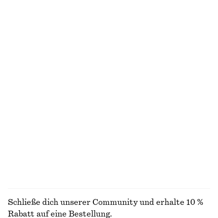
€ 89
€ 99
Neu
+
7
+
1
Kastenförmiges T-Shirt aus Baumwolle
Gesmoktes Minikleid aus Baumwoll-Popeline
€ 25
€ 69
100% biobaumwolle
Neu
+
7
100% baumwolle
Minikleid aus Leinen
Verkürzte Hose mit Barrel-Bein
€ 79
€ 89
Neu
Neu
100% leinen
ALLE SCHMUCK ENTDECKEN
Schließe dich unserer Community und erhalte 10 %
Rabatt auf eine Bestellung.