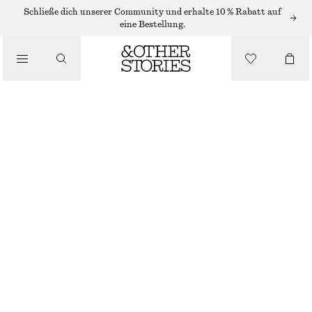
KETTEN
Schließe dich unserer Community und erhalte 10 % Rabatt auf
eine Bestellung.
/
SCHMUCK
/
KETTE MIT SKULPTURALEM ANHÄNGER
ACCESSOIRES
€ 19
NICHT MEHR VORRÄTIG
GOLD
ONESIZE
GRÖSSE