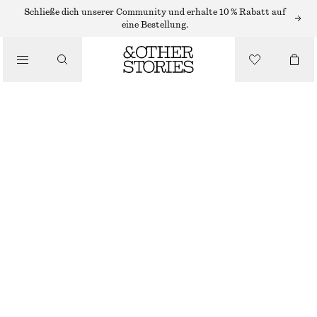
Schließe dich unserer Community und erhalte 10 % Rabatt auf
eine Bestellung.
BLAZER
/
BEKLEIDUNG
EINREIHIGER WOLLBLAZER
€ 179
NICHT MEHR VORRÄTIG
SCHWARZ
32
34
36
38
40
42
44