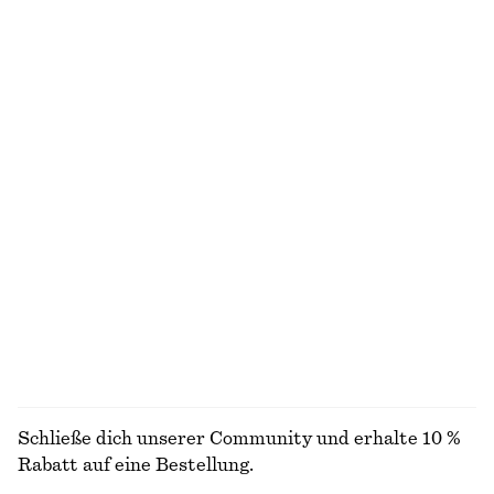
€ 69
€ 99
Neu
Neu
100 % Merinowolle
Kastenförmiges T-Shirt aus Baumwolle
Ärmelloses Midikleid aus Satin
€ 25
€ 99
100% biobaumwolle
+
8
+
5
T-Shirt aus Baumwolle mit Rundhalsausschnitt
Verkürzte Hose mit Barrel-Bein
€ 25
€ 89
100% biobaumwolle
Neu
+
10
ALLE BLAZER ENTDECKEN
Schließe dich unserer Community und erhalte 10 %
Rabatt auf eine Bestellung.